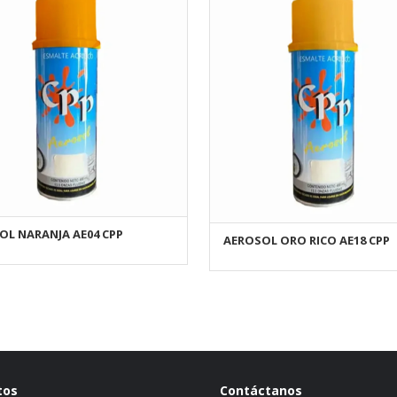
OL NARANJA AE04 CPP
AÑADIR AL CARRITO
AEROSOL ORO RICO AE18 CPP
AÑADIR AL CARRITO
tos
Contáctanos