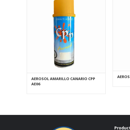
AEROS
AEROSOL AMARILLO CANARIO CPP
AÑADIR AL CARRITO
AE06
Produc