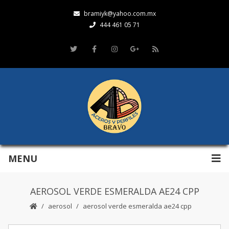
bramiyk@yahoo.com.mx
444 461 05 71
MENU
AEROSOL VERDE ESMERALDA AE24 CPP
aerosol
aerosol verde esmeralda ae24 cpp