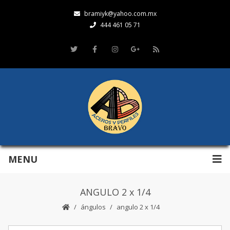
bramiyk@yahoo.com.mx
444 461 05 71
MENU
ANGULO 2 x 1/4
ángulos
angulo 2 x 1/4