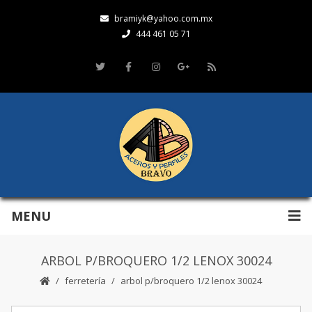
bramiyk@yahoo.com.mx
444 461 05 71
MENU
ARBOL P/BROQUERO 1/2 LENOX 30024
ferretería
arbol p/broquero 1/2 lenox 30024