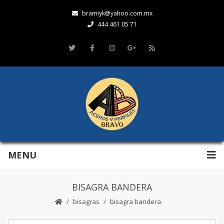
bramiyk@yahoo.com.mx
444 461 05 71
MENU
BISAGRA BANDERA
bisagras
bisagra bandera