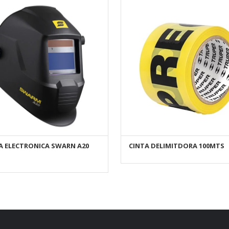
A ELECTRONICA SWARN A20
CINTA DELIMITDORA 100MTS
AÑADIR AL CARRITO
AÑADIR AL CARRITO