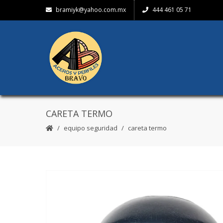
bramiyk@yahoo.com.mx
444 461 05 71
CARETA TERMO
equipo seguridad
careta termo