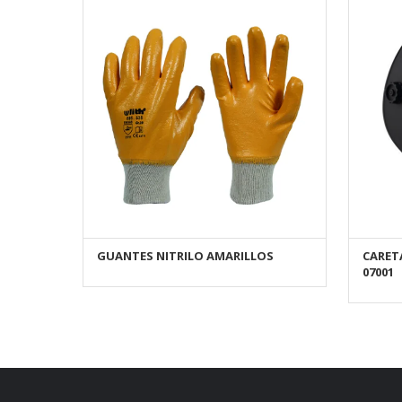
GUANTES NITRILO AMARILLO S
CARET
AÑADIR AL CARRITO
07001