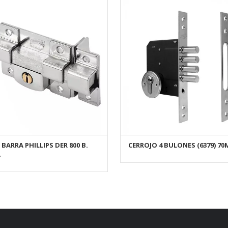
BARRA PHILLIPS DER 800 B.
CERROJO 4 BULONES (6379) 7
AÑADIR AL CARRITO
AÑADIR AL CARRITO
A