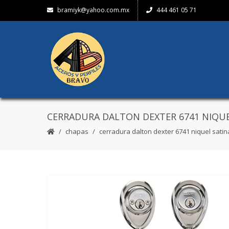
bramiyk@yahoo.com.mx
444 461 05 71
CERRADURA DALTON DEXTER 6741 NIQU
chapas
cerradura dalton dexter 6741 niquel sati