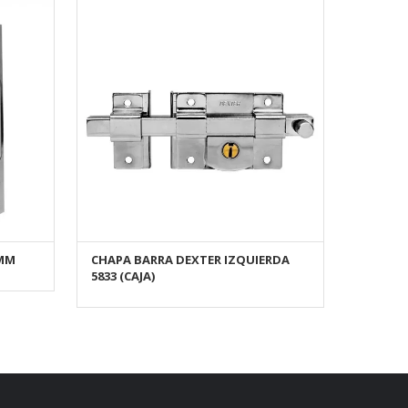
0MM
CHAPA BARRA DEXTER IZQUIERDA
AÑADIR AL CARRITO
5833 (CAJA)