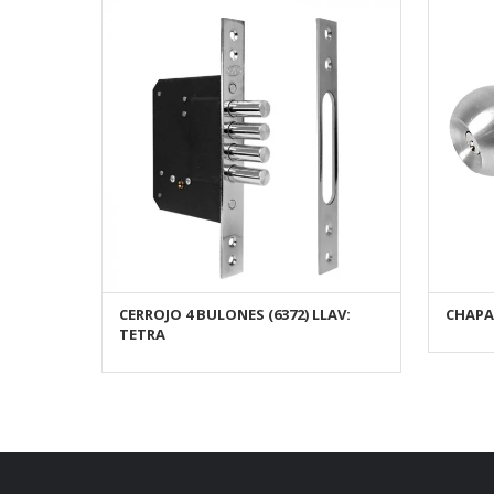
CERROJO 4 BULONES (6372) LLAV:
CHAPA 
AÑADIR AL CARRITO
TETRA