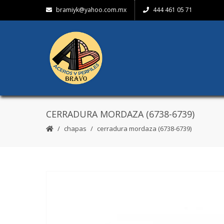
bramiyk@yahoo.com.mx
444 461 05 71
CERRADURA MORDAZA (6738-6739)
chapas
cerradura mordaza (6738-6739)