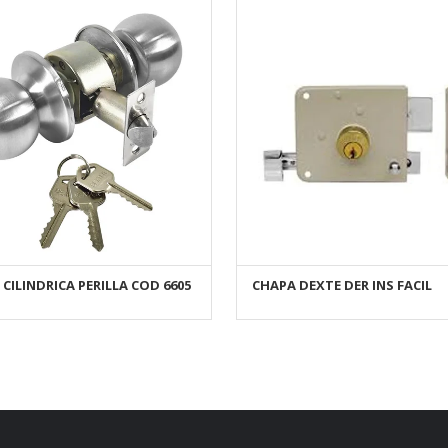
CILINDRICA PERILLA COD 6605
CHAPA DEXTE DER INS FACIL
AÑADIR AL CARRITO
AÑADIR AL CARRITO