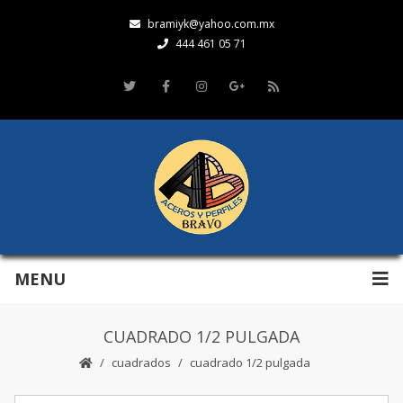
bramiyk@yahoo.com.mx
444 461 05 71
MENU
CUADRADO 1/2 PULGADA
cuadrados
cuadrado 1/2 pulgada