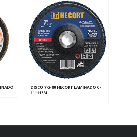
MINADO
DISCO 7 G-80 HECORT LAMINADO C-
AÑADIR AL CARRITO
111115M