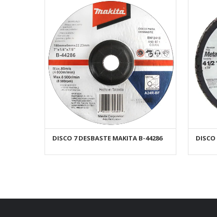
DISCO 7 DESBASTE MAKITA B-44286
DISCO
AÑADIR AL CARRITO