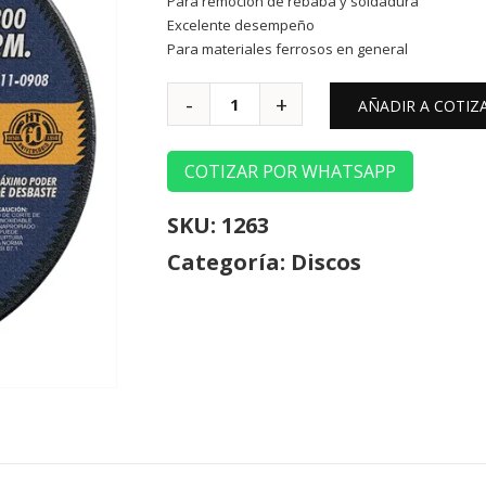
Para remoción de rebaba y soldadura
Excelente desempeño
Para materiales ferrosos en general
AÑADIR A COTIZ
COTIZAR POR WHATSAPP
SKU:
1263
Categoría:
Discos