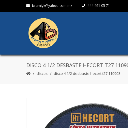
bramiyk@yahoo.com.mx
444 461 05 71
DISCO 4 1/2 DESBASTE HECORT T27 1109
discos
disco 4 1/2 desbaste hecort t27 110908