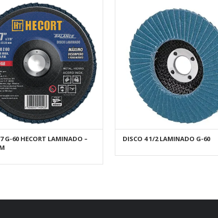
 7 G-60 HECORT LAMINADO –
DISCO 4 1/2 LAMINADO G-60
AÑADIR AL CARRITO
AÑADIR AL CARRITO
4M