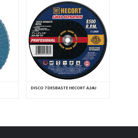
DISCO 7 DESBASTE HECORT A24U
AÑADIR AL CARRITO