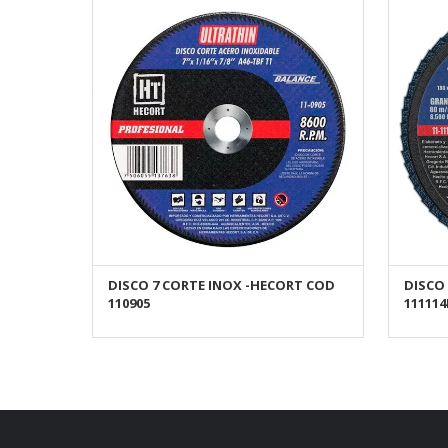
DISCO 7 CORTE INOX -HECORT COD
DISCO
AÑADIR AL CARRITO
110905
11111