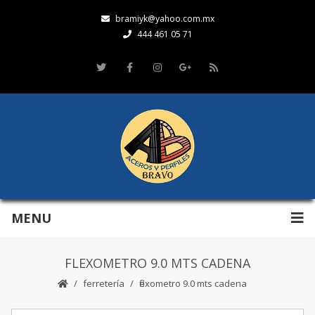
bramiyk@yahoo.com.mx
444 461 05 71
MENU
FLEXOMETRO 9.0 MTS CADENA
ferretería
flexometro 9.0 mts cadena