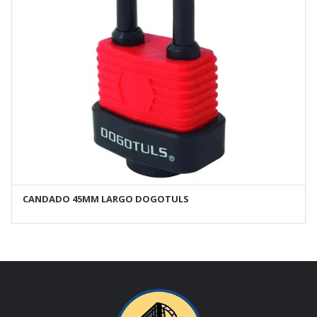
CANDADO 45MM LARGO DOGOTULS
AÑADIR AL CARRITO