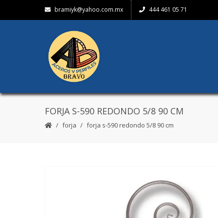
bramiyk@yahoo.com.mx
444 461 05 71
FORJA S-590 REDONDO 5/8 90 CM
forja
forja s-590 redondo 5/8 90 cm