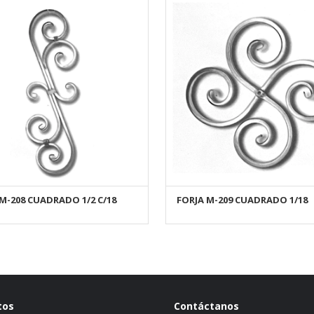
M-208 CUADRADO 1/2 C/18
FORJA M-209 CUADRADO 1/ 18
AÑADIR AL CARRITO
AÑADIR AL CARRITO
tos
Contáctanos