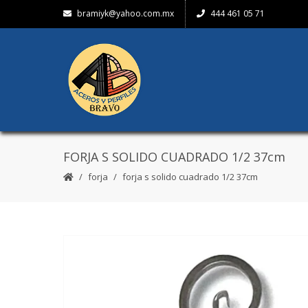
bramiyk@yahoo.com.mx
444 461 05 71
FORJA S SOLIDO CUADRADO 1/2 37cm
forja
forja s solido cuadrado 1/2 37cm