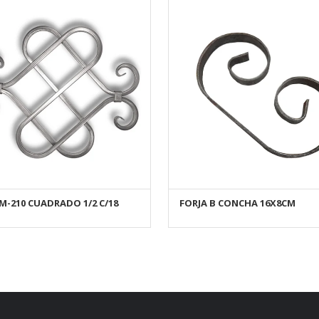
M-210 CUADRADO 1/2 C/18
FORJA B CONCHA 16X8CM
AÑADIR AL CARRITO
AÑADIR AL CARRITO