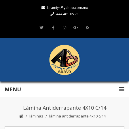
bramiyk@yahoo.com.mx
444 461 05 71
MENU
Lámina Antiderrapante 4X10 C/14
láminas
lámina antiderrapante 4x10 c/14