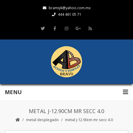
bramiyk@yahoo.com.mx
444 461 05 71
MENU
METAL J-12.90CM MR SECC 4.0
metal desplegado
metal j-12.90cm mr secc 4.0