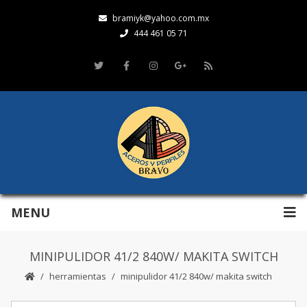
bramiyk@yahoo.com.mx
444 461 05 71
MENU
MINIPULIDOR 41/2 840W/ MAKITA SWITCH
herramientas
minipulidor 41/2 840w/ makita switch