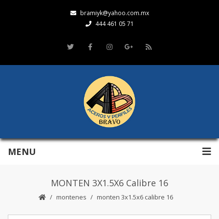
bramiyk@yahoo.com.mx
444 461 05 71
MENU
MONTEN 3X1.5X6 Calibre 16
montenes
monten 3x1.5x6 calibre 16