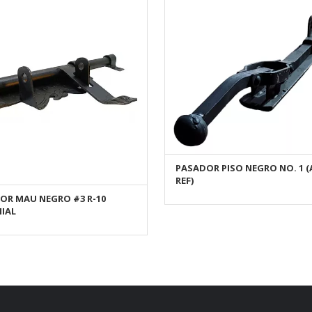
PASADOR PISO NEGRO NO. 1 (
AÑADIR AL CARRITO
REF)
OR MAU NEGRO #3 R-10
AÑADIR AL CARRITO
IAL