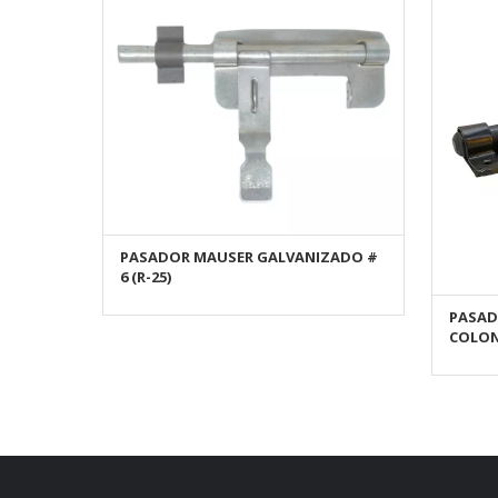
PASADOR MAUSER GALVANIZADO #
AÑADIR AL CARRITO
6 (R-25)
PASAD
COLON