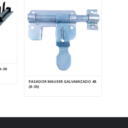
A-30
PASADOR MAUSER GALVANIZADO 48
AÑADIR AL CARRITO
(R-35)