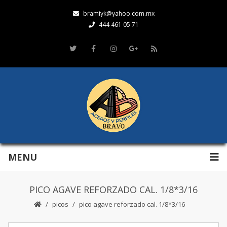
bramiyk@yahoo.com.mx
444 461 05 71
MENU
PICO AGAVE REFORZADO CAL. 1/8*3/16
picos
pico agave reforzado cal. 1/8*3/16