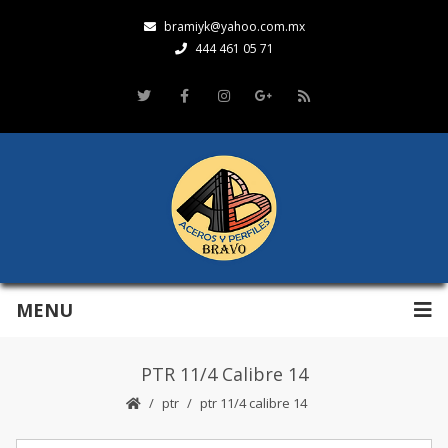
bramiyk@yahoo.com.mx
444 461 05 71
MENU
PTR 11/4 Calibre 14
ptr
ptr 11/4 calibre 14