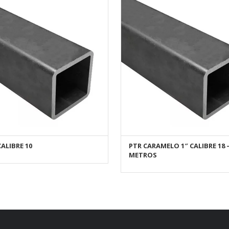
CALIBRE 10
PTR CARAMELO 1″ CALIBRE 18 –
AÑADIR AL CARRITO
AÑADIR AL CARRITO
METROS