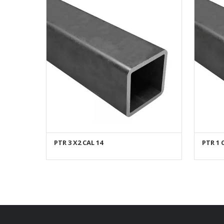
PTR 3 X2 CAL 14
PTR 1 
AÑADIR AL CARRITO