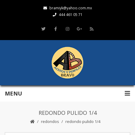
bramiyk@yahoo.com.mx
444 461 05 71
MENU
REDONDO PULIDO 1/4
redondos
redondo pulido 1/4