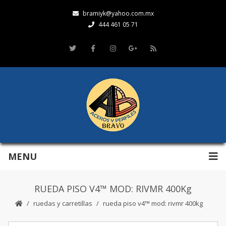
bramiyk@yahoo.com.mx
444 461 05 71
MENU
RUEDA PISO V4™ MOD: RIVMR 400Kg
ruedas y carretillas
rueda piso v4™ mod: rivmr 400kg