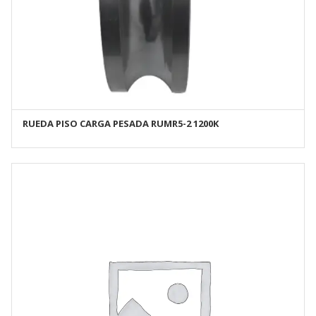
RUEDA PISO CARGA PESADA RUMR5-2 1200K
AÑADIR AL CARRITO