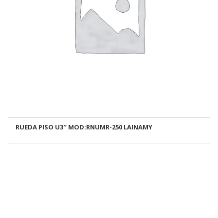
RUEDA PISO U3″ MOD:RNUMR-250 LAINAMY
AÑADIR AL CARRITO