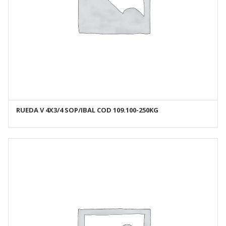
RUEDA V 4X3/4 SOP/IBAL COD 109.100-250KG
AÑADIR AL CARRITO