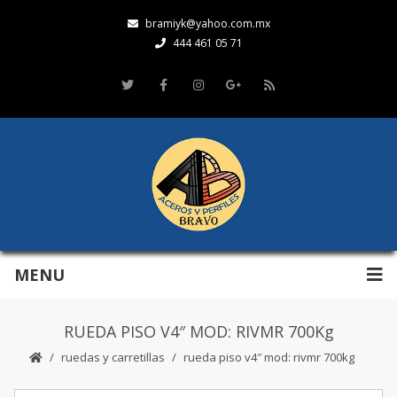
bramiyk@yahoo.com.mx
444 461 05 71
MENU
RUEDA PISO V4″ MOD: RIVMR 700Kg
ruedas y carretillas
rueda piso v4″ mod: rivmr 700kg