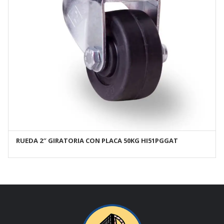
RUEDA 2″ GIRATORIA CON PLACA 50KG HI51PGGAT
AÑADIR AL CARRITO