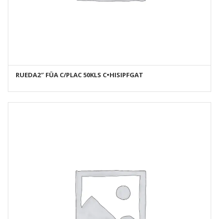
RUEDA2″ FÜA C/PLAC 50KLS C•HISIPFGAT
AÑADIR AL CARRITO