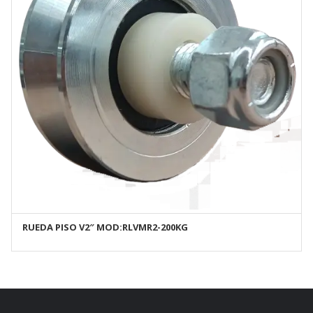
RUEDA PISO V2″ MOD:RLVMR2-200KG
AÑADIR AL CARRITO