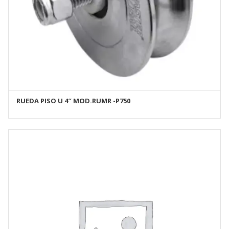
RUEDA PISO U 4″ MOD.RUMR -P750
AÑADIR AL CARRITO