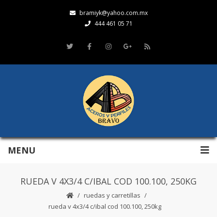
bramiyk@yahoo.com.mx
444 461 05 71
MENU
RUEDA V 4X3/4 C/IBAL COD 100.100, 250KG
ruedas y carretillas
rueda v 4x3/4 c/ibal cod 100.100, 250kg