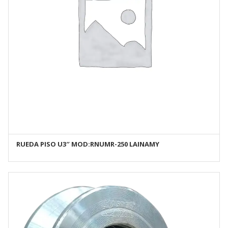
RUEDA PISO U3″ MOD:RNUMR-250 LAINAMY
AÑADIR AL CARRITO