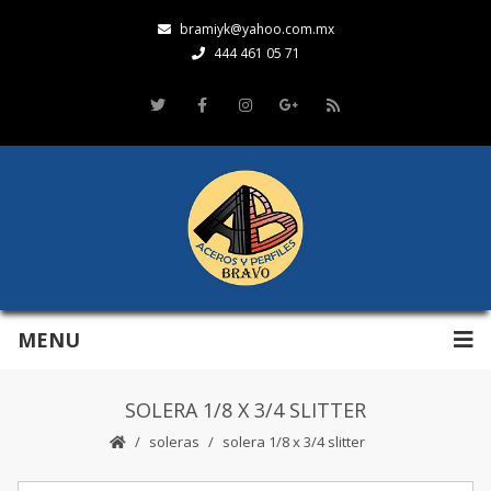
bramiyk@yahoo.com.mx
444 461 05 71
MENU
SOLERA 1/8 X 3/4 SLITTER
soleras
solera 1/8 x 3/4 slitter