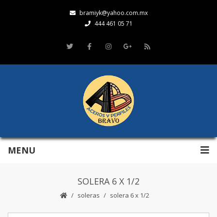
bramiyk@yahoo.com.mx
444 461 05 71
MENU
SOLERA 6 X 1/2
soleras
solera 6 x 1/2