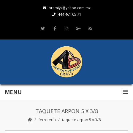
bramiyk@yahoo.com.mx
444 461 05 71
MENU
TAQUETE ARPON 5 X 3/8
ferretería
taquete arpon 5 x 3/8