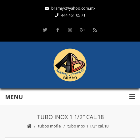
bramiyk@yahoo.com.mx
444 461 05 71
MENU
TUBO INOX 1 1/2″ CAL.18
tubos mofle
tubo inox 1 1/2″ cal.18