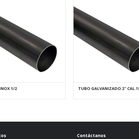
INOX 1/2
TUBO GALVANIZADO 2″ CAL.1
AÑADIR AL CARRITO
AÑADIR AL CARRITO
tos
Contáctanos