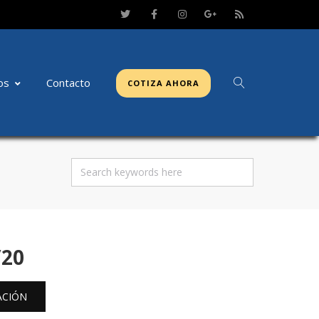
os
Contacto
COTIZA AHORA
/20
ACIÓN