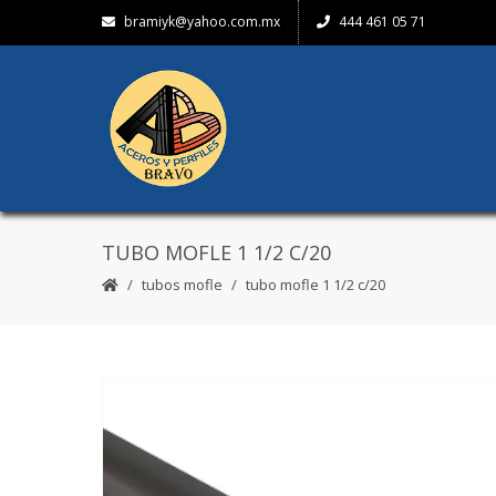
bramiyk@yahoo.com.mx
444 461 05 71
TUBO MOFLE 1 1/2 C/20
tubos mofle
tubo mofle 1 1/2 c/20