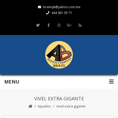
bramiyk@yahoo.com.mx
444 461 05 71
MENU
VIVEL EXTRA GIGANTE
tejuelos
vivel extra gigante