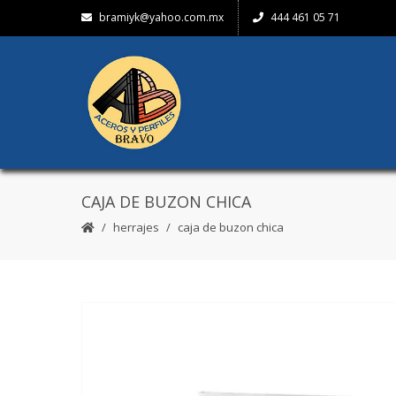
bramiyk@yahoo.com.mx
444 461 05 71
CAJA DE BUZON CHICA
herrajes
caja de buzon chica