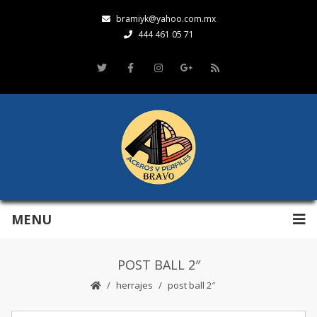
bramiyk@yahoo.com.mx
444 461 05 71
MENU
POST BALL 2″
herrajes
post ball 2″