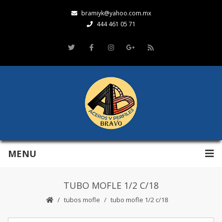
bramiyk@yahoo.com.mx
444 461 05 71
MENU
TUBO MOFLE 1/2 C/18
tubos mofle
tubo mofle 1/2 c/18