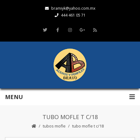
bramiyk@yahoo.com.mx
444 461 05 71
MENU
TUBO MOFLE T C/18
tubos mofle
tubo mofle t c/18